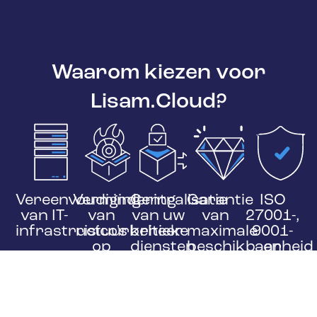
Waarom kiezen voor
Lisam.Cloud?
Vereenvoudiging
Vermindering
Centralisatie
Garantie
ISO
van IT-
van
van uw
van
27001-,
infrastructuurbeheer
risico's
kritieke
maximale
9001-
op
diensten
beschikbaarheid
en
gegevensverlies
in een
voor
TISAX-
en
veilige
uw
certificer
incidenten
omgeving
essentiële
Naleving
applicaties
van