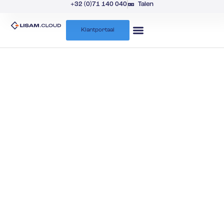
+32 (0)71 140 040
Talen
Klantportaal
Over ons