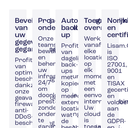
Beveiliging
Proactief
Automatische
Toegankelijk
Norm
van
onderhoud
back-
overal
en
uw
up
certif
Onze
Werk
gegevens
teams
vanaf
Profiteer
Lisam.
gegarandeerd
bewaken
elke
van
is
en
locatie,
dagelijkse
ISO
Profiteer
beheren
op
back-
27001,
van
uw
elk
ups
9001
optimale
infrastructuren
moment,
met
en
bescherming
24/7
met
kopieën
TISAX
dankzij
om
een
op
gecert
onze
doorlopende
eenvoudige
meerdere
en
geavanceerde
prestaties
internetverbin
externe
voldoe
firewalls,
zonder
Uw
locaties,
aan
anti-
onderbrekingen
cloud
wat
de
DDoS-
te
is
de
GDPR-
bescherming
garanderen.
toegankelijk,
bescherming
en