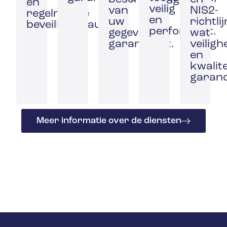
en
veilig
van
NIS2-
regelmatige
en
uw
richtli
beveiligingsaudits.
performant.
gegevens
wat
garandeert.
veiligh
en
kwalite
garand
Meer informatie over de diensten