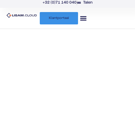
+32 (0)71 140 040
Talen
Klantportaal
Over ons