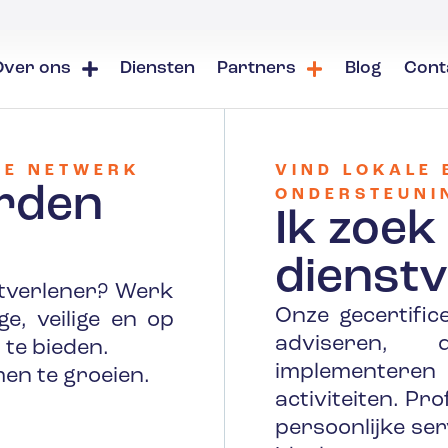
Over ons
Diensten
Partners
Blog
Cont
RE NETWERK
VIND LOKALE 
orden
ONDERSTEUNI
Ik zoek 
dienstv
nstverlener? Werk
Onze gecertifi
, veilige en op
adviseren, d
te bieden.
implementeren 
en te groeien.
activiteiten. Pr
persoonlijke ser