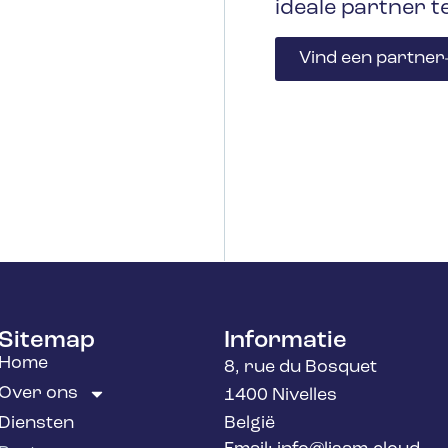
ideale partner t
Vind een partner
Sitemap
Informatie
Home
8, rue du Bosquet
Over ons
1400 Nivelles
Diensten
België